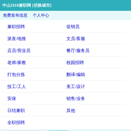
中山1010兼职网
[切换城市]
免费发布信息
个人中心
兼职招聘
促销员
派发/地推
文员/客服
店员/营业员
餐厅/服务员
老师/家教
校园招聘
打包分拣
翻译/编辑
技工/工人
美工/设计
安保
销售/业务
日结兼职
其他
全职招聘