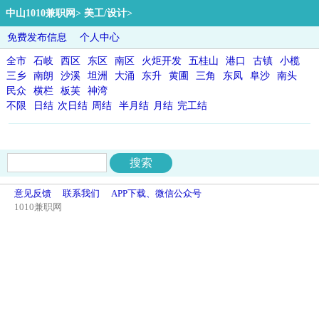
中山1010兼职网
>
美工/设计
>
免费发布信息
个人中心
全市
石岐
西区
东区
南区
火炬开发
五桂山
港口
古镇
小榄
三乡
南朗
沙溪
坦洲
大涌
东升
黄圃
三角
东凤
阜沙
南头
民众
横栏
板芙
神湾
不限
日结
次日结
周结
半月结
月结
完工结
意见反馈
联系我们
APP下载、微信公众号
1010兼职网